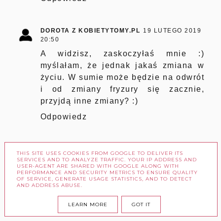
DOROTA Z KOBIETYTOMY.PL
19 LUTEGO 2019
20:50
A widzisz, zaskoczyłaś mnie :)
myślałam, że jednak jakaś zmiana w
życiu. W sumie może będzie na odwrót
i od zmiany fryzury się zacznie,
przyjdą inne zmiany? :)
Odpowiedz
MALENKA
20 LUTEGO 2019 23:08
THIS SITE USES COOKIES FROM GOOGLE TO DELIVER ITS
SERVICES AND TO ANALYZE TRAFFIC. YOUR IP ADDRESS AND
Każdorazowo po wizycie u fryzjera,
USER-AGENT ARE SHARED WITH GOOGLE ALONG WITH
PERFORMANCE AND SECURITY METRICS TO ENSURE QUALITY
która wiąże się z jakimś cięciem
OF SERVICE, GENERATE USAGE STATISTICS, AND TO DETECT
AND ADDRESS ABUSE.
ruszam ze wzmożoną pielęgnacją, a
później gdzieś mi się to rozmywa.. ale
LEARN MORE
GOT IT
pracuję nad tym :)