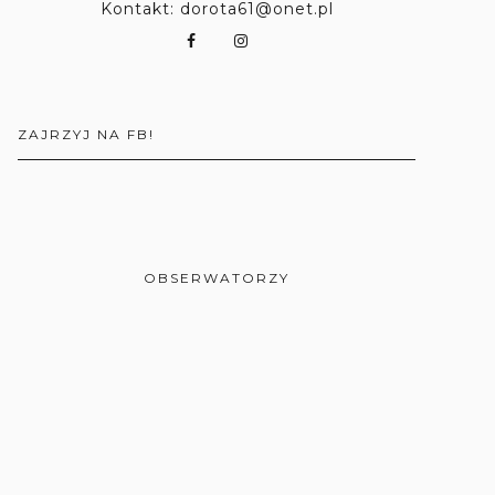
Kontakt: dorota61@onet.pl
ZAJRZYJ NA FB!
OBSERWATORZY