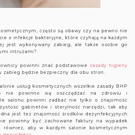
metycznym, często są obawy czy na pewno nie
cie o infekcje bakteryjne, które czyhają na każdym
órej jest wykonywany zabieg, ale także osobie go
nymi intruzami?
racownicy powinni znać podstawowe
zasady higieny
y zabieg będzie bezpieczny dla obu stron.
salonie usług kosmetycznych wszelkie zasady BHP
o nie powinno się oszczędzać na zdrowiu i
ele salonu powinni zadbać nie tylko o znajomość
ystość gabinetów i sterylność narzędzi, tak aby
będna jest też znajomość środków dezynfekcyjnych
pie powinny być zachowane faktury na wypadek
st również, aby w każdym salonie kosmetycznym
a dezynfekcji
.