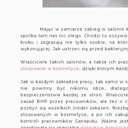
Mając w zamiarze zabieg w salonie kos
spotka tam nas nic złego. Chodzi tu oczywiś
kroku i zagrażają nie tylko osobie, na kt
wykonującej. Jak ustrzec się przed bakteryj
Właściciele takich salonów, a także ich p
stosowane w kosmetyce
, dzięki którym każd
Jak w każdym zakładzie pracy, tak samo w 
nie powinny być nikomu obce, dlateg
bezpieczeństwie każdej ze stron. Właścici
zasad BHP przez pracowników, ale też o cz
pozbyć się wszelkich źródeł zakażeń. Niez
stosowanych w kosmetyce, a po ich zaku
kontroli pracowników Sanepidu. Ważne je
znajdowała się specjalna
instrukcja dotycząc