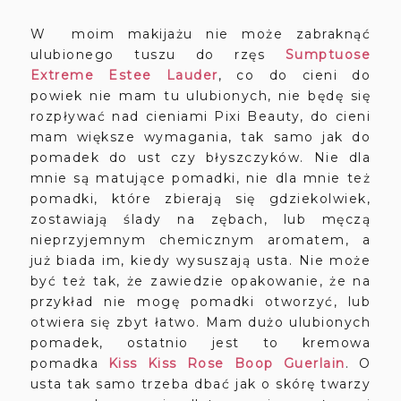
W moim makijażu nie może zabraknąć
ulubionego tuszu do rzęs
Sumptuose
Extreme Estee Lauder
, co do cieni do
powiek nie mam tu ulubionych, nie będę się
rozpływać nad cieniami Pixi Beauty, do cieni
mam większe wymagania, tak samo jak do
pomadek do ust czy błyszczyków. Nie dla
mnie są matujące pomadki, nie dla mnie też
pomadki, które zbierają się gdziekolwiek,
zostawiają ślady na zębach, lub męczą
nieprzyjemnym chemicznym aromatem, a
już biada im, kiedy wysuszają usta. Nie może
być też tak, że zawiedzie opakowanie, że na
przykład nie mogę pomadki otworzyć, lub
otwiera się zbyt łatwo. Mam dużo ulubionych
pomadek, ostatnio jest to kremowa
pomadka
Kiss Kiss Rose Boop Guerlain
. O
usta tak samo trzeba dbać jak o skórę twarzy