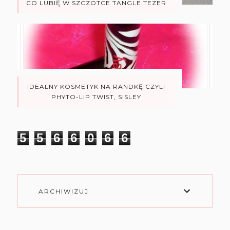
CO LUBIĘ W SZCZOTCE TANGLE TEZER
IDEALNY KOSMETYK NA RANDKĘ CZYLI
PHYTO-LIP TWIST, SISLEY
5
5
6
6
0
6
6
ARCHIWIZUJ