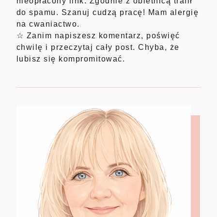
nieopłacony link. Zgodnie z obietnicą trafił
do spamu. Szanuj cudzą pracę! Mam alergię
na cwaniactwo.
☆ Zanim napiszesz komentarz, poświęć
chwilę i przeczytaj cały post. Chyba, że
lubisz się kompromitować.