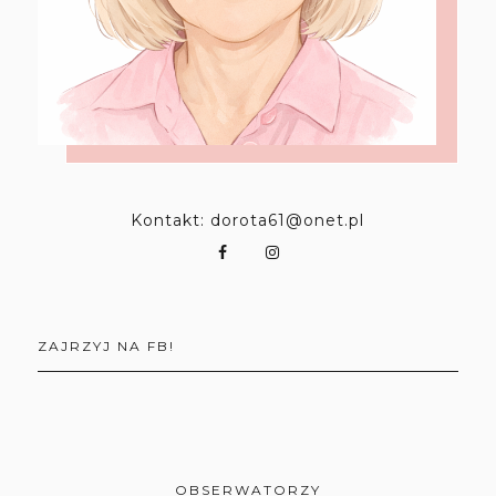
Kontakt: dorota61@onet.pl
ZAJRZYJ NA FB!
OBSERWATORZY