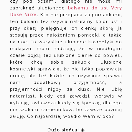
czy pod oczami, dlatego nie może mi
zabraknąć ulubionego
balsamu do ust Very
Rose Nuxe
.
Kto nie przepada za pomadkami,
ten balsam też ożywia naturalny kolor ust i
przy okazji pielęgnuje ich cienką skórę, ja
stosuję przed nałożeniem pomadki, a także
na noc. To wszystkie ulubione kosmetyki do
makijażu, mam nadzieję, że w niedługim
czasie dojdą też ulubione cienie do powiek,
które chcę sobie zakupić. Ulubione
kosmetyki sprawiają, że nie tylko poprawiają
urodę, ale też każde ich używanie sprawia
nam dodatkową przyjemność, a
przyjemności nigdy za dużo. Nie lubię
natomiast, kiedy coś zawodzi, wprawia w
irytację, zwłaszcza kiedy się śpieszę, dlatego
nie szukam zamienników, bo zawsze później
żałuję. Co najbardziej wpadło Wam w oko?
Dużo słońca! ☀️