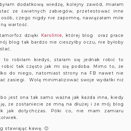
obyłam dodatkową wiedzę, kolejny zawód, miałam
ystać ze świetnych zabiegów, przetestować inne
 osób, czego nigdy nie zapomnę, nawiązałam miłe
mną wartość.
etamorfoz dzięki
Karolinie
, której blog oraz prace
ój blog tak bardzo nie cieszyłby oczu, nie byłoby
ystać.
 to robiłam kiedyś, staram się jednak robić to
 robić tak często jak mi się podoba. Mimo to, że
tylko do niego, natomiast strony na FB nawet nie
ać zasiegi. Wolę minimalizować swoje wydatki niż
, bo jest ona tak samo ważna jak każda inna, kiedy
ję, że zostaniecie ze mną na dłużej i że mój blog
tak jak dotychczas. Póki co, nie mam zamiaru
kolwiek.
g stawiając kawę. 🙂