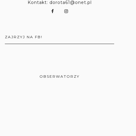
Kontakt: dorota61@onet.pl
ZAJRZYJ NA FB!
OBSERWATORZY