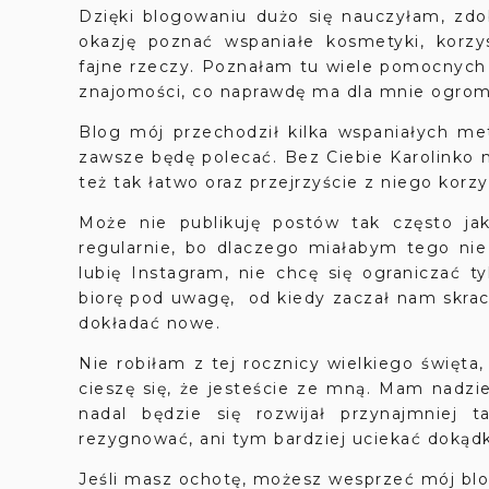
Dzięki blogowaniu dużo się nauczyłam, zd
okazję poznać wspaniałe kosmetyki, korz
fajne rzeczy. Poznałam tu wiele pomocnych
znajomości, co naprawdę ma dla mnie ogro
Blog mój przechodził kilka wspaniałych m
zawsze będę polecać. Bez Ciebie Karolinko m
też tak łatwo oraz przejrzyście z niego korz
Może nie publikuję postów tak często jak
regularnie, bo dlaczego miałabym tego nie
lubię Instagram, nie chcę się ograniczać 
biorę pod uwagę, od kiedy zaczał nam skrac
dokładać nowe.
Nie robiłam z tej rocznicy wielkiego święta
cieszę się, że jesteście ze mną. Mam nadzie
nadal będzie się rozwijał przynajmniej 
rezygnować, ani tym bardziej uciekać dokąd
Jeśli masz ochotę, możesz wesprzeć mój blo