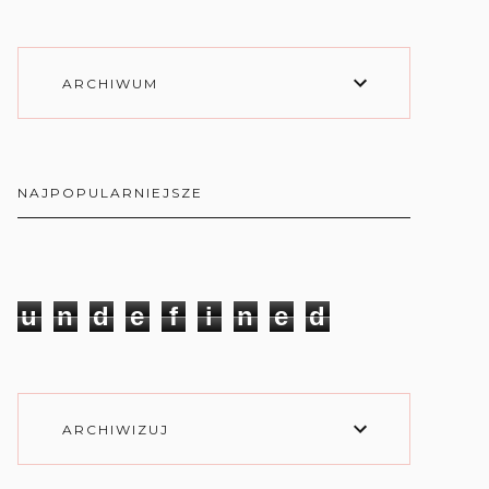
ARCHIWUM
NAJPOPULARNIEJSZE
u
n
d
e
f
i
n
e
d
ARCHIWIZUJ