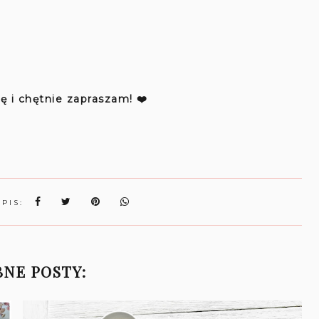
ę i chętnie zapraszam! ❤️
WPIS:
NE POSTY: