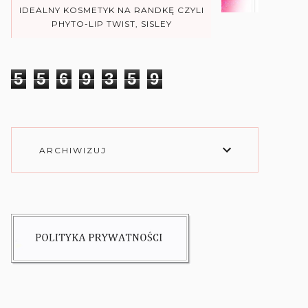
IDEALNY KOSMETYK NA RANDKĘ CZYLI
PHYTO-LIP TWIST, SISLEY
5
5
6
9
3
5
9
ARCHIWIZUJ