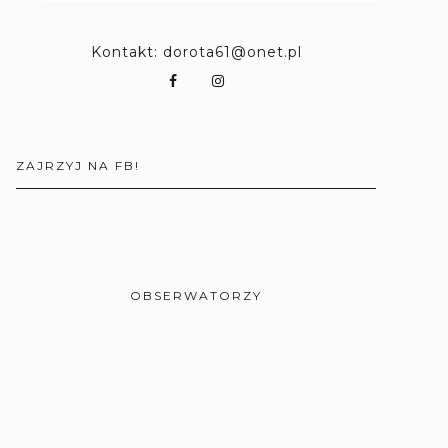
Kontakt: dorota61@onet.pl
ZAJRZYJ NA FB!
OBSERWATORZY