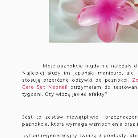
Moje paznokcie nigdy nie należały do naj
Najlepiej służy im japoński manicure, al
stosuję przeróżne odżywki do paznokci.
Ze
Care Set Neonail
otrzymałam do testowani
tygodni. Czy widzę jakieś efekty?
Jest to zestaw niewątpliwie przeznaczon
paznokcia, która wymaga wzmocnienia oraz 
Rytuał regeneracyjny tworzą 3 produkty, k