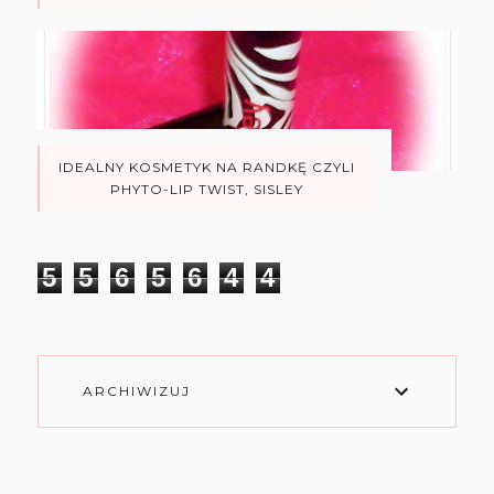
IDEALNY KOSMETYK NA RANDKĘ CZYLI
PHYTO-LIP TWIST, SISLEY
5
5
6
5
6
4
4
ARCHIWIZUJ