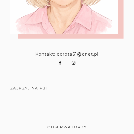
Kontakt: dorota61@onet.pl
ZAJRZYJ NA FB!
OBSERWATORZY