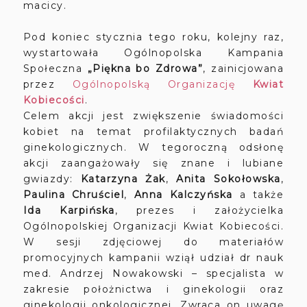
macicy.
Pod koniec stycznia tego roku, kolejny raz,
wystartowała Ogólnopolska Kampania
Społeczna
„Piękna bo Zdrowa”
, zainicjowana
przez
Ogólnopolską Organizację
Kwiat
Kobiecości
.
Celem akcji jest zwiększenie świadomości
kobiet na temat profilaktycznych badań
ginekologicznych. W tegoroczną odsłonę
akcji zaangażowały się znane i lubiane
gwiazdy:
Katarzyna Żak
,
Anita Sokołowska
,
Paulina Chruściel
,
Anna Kalczyńska
a także
Ida Karpińska
, prezes i założycielka
Ogólnopolskiej Organizacji Kwiat Kobiecości.
W sesji zdjęciowej do materiałów
promocyjnych kampanii wziął udział dr nauk
med. Andrzej Nowakowski – specjalista w
zakresie położnictwa i ginekologii oraz
ginekologii onkologicznej. Zwraca on uwagę