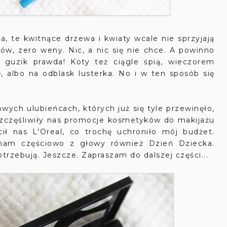
e kwitnące drzewa i kwiaty wcale nie sprzyjają
ów, zero weny. Nic, a nic się nie chce. A powinno
A guzik prawda! Koty też ciągle śpią, wieczorem
 albo na odblask lusterka. No i w ten sposób się
ych ulubieńcach, których już się tyle przewinęło,
szczęśliwiły nas promocje kosmetyków do makijażu
ł nas L'Oreal, co trochę uchroniło mój budżet.
am częściowo z głowy również Dzień Dziecka.
trzebują. Jeszcze. Zapraszam do dalszej części...