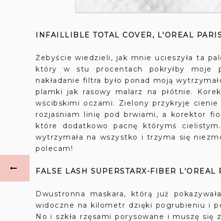
INFAILLIBLE TOTAL COVER, L'OREAL PARI
Żebyście wiedzieli, jak mnie ucieszyła ta p
który w stu procentach pokryłby moje pr
nakładanie filtra było ponad moją wytrzymał
plamki jak rasowy malarz na płótnie. Kore
wścibskimi oczami. Zielony przykryje cienie
rozjaśniam linię pod brwiami, a korektor fi
które dodatkowo pacnę którymś cielistym.
wytrzymała na wszystko i trzyma się niez
polecam!
FALSE LASH SUPERSTARX-FIBER L'OREAL 
Dwustronna maskara, którą już pokazywał
widoczne na kilometr dzięki pogrubieniu i 
No i szkła rzęsami porysowane i muszę się z