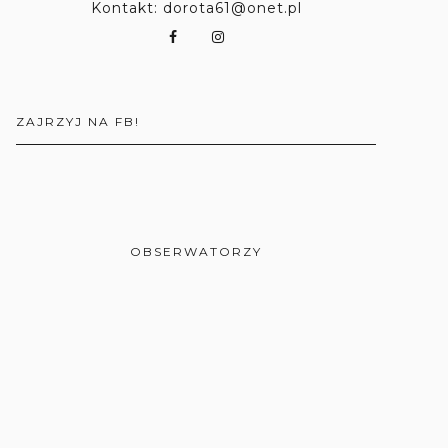
Kontakt: dorota61@onet.pl
ZAJRZYJ NA FB!
OBSERWATORZY