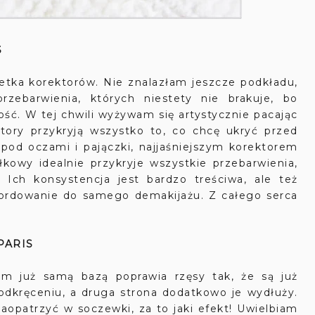
S
aletka korektorów. Nie znalazłam jeszcze podkładu,
zebarwienia, których niestety nie brakuje, bo
ość. W tej chwili wyżywam się artystycznie pacając
ktory przykryją wszystko to, co chcę ukryć przed
 pod oczami i pajączki, najjaśniejszym korektorem
ołkowy idealnie przykryje wszystkie przebarwienia,
 Ich konsystencja jest bardzo treściwa, ale też
mordowanie do samego demakijażu. Z całego serca
PARIS
am już samą bazą poprawia rzęsy tak, że są już
podkręceniu, a druga strona dodatkowo je wydłuży.
aopatrzyć w soczewki, za to jaki efekt! Uwielbiam