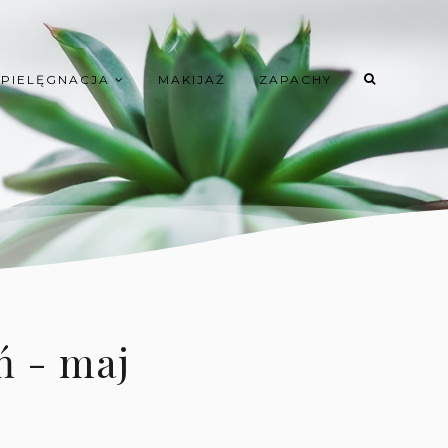
PIELĘGNACJA
MAKIJAŻ
ZAPACHY
ń - maj