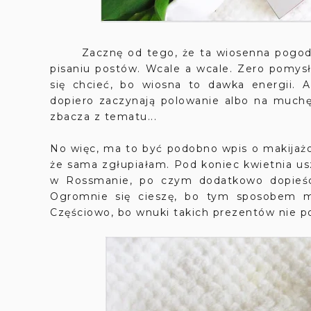
Zacznę od tego, że ta wiosenna pogoda, t
pisaniu postów. Wcale a wcale. Zero pomysł
się chcieć, bo wiosna to dawka energii. 
dopiero zaczynają polowanie albo na muchę,
zbacza z tematu...
No więc, ma to być podobno wpis o makijażow
że sama zgłupiałam. Pod koniec kwietnia u
w Rossmanie, po czym dodatkowo dopieści
Ogromnie się cieszę, bo tym sposobem m
Częściowo, bo wnuki takich prezentów nie po