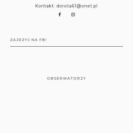
Kontakt: dorota61@onet.pl
ZAJRZYJ NA FB!
OBSERWATORZY