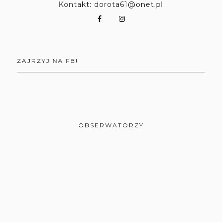
Kontakt: dorota61@onet.pl
ZAJRZYJ NA FB!
OBSERWATORZY