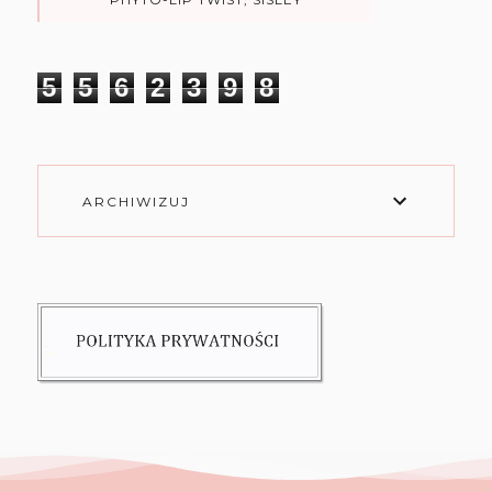
5
5
6
2
3
9
8
ARCHIWIZUJ