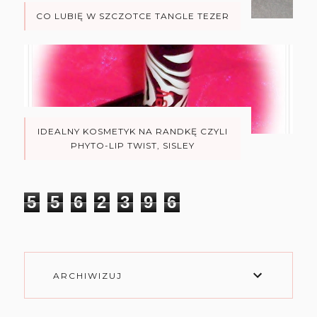
CO LUBIĘ W SZCZOTCE TANGLE TEZER
IDEALNY KOSMETYK NA RANDKĘ CZYLI
PHYTO-LIP TWIST, SISLEY
5
5
6
2
3
9
6
ARCHIWIZUJ