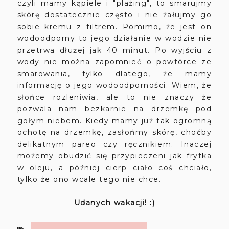
czyli mamy kąpiele i "plażing", to smarujmy
skórę dostatecznie często i nie żałujmy go
sobie kremu z filtrem. Pomimo, że jest on
wodoodporny to jego działanie w wodzie nie
przetrwa dłużej jak 40 minut. Po wyjściu z
wody nie można zapomnieć o powtórce ze
smarowania, tylko dlatego, że mamy
informację o jego wodoodporności. Wiem, że
słońce rozleniwia, ale to nie znaczy że
pozwala nam bezkarnie na drzemkę pod
gołym niebem. Kiedy mamy już tak ogromną
ochotę na drzemkę, zasłońmy skórę, choćby
delikatnym pareo czy ręcznikiem. Inaczej
możemy obudzić się przypieczeni jak frytka
w oleju, a później cierp ciało coś chciało,
tylko że ono wcale tego nie chce.
Udanych wakacji! :)