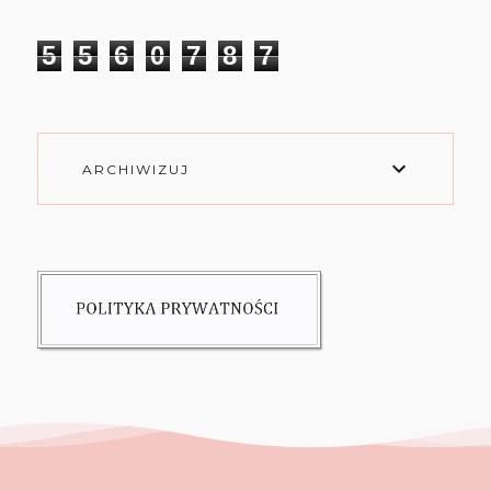
5
5
6
0
7
8
7
ARCHIWIZUJ