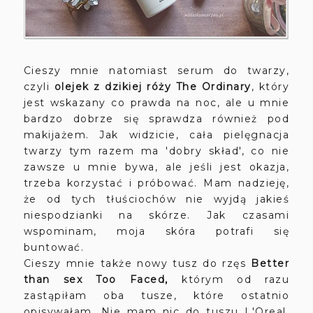
Cieszy mnie natomiast serum do twarzy,
czyli
olejek z dzikiej róży The Ordinary
, który
jest wskazany co prawda na noc, ale u mnie
bardzo dobrze się sprawdza również pod
makijażem. Jak widzicie, cała pielęgnacja
twarzy tym razem ma 'dobry skład', co nie
zawsze u mnie bywa, ale jeśli jest okazja,
trzeba korzystać i próbować. Mam nadzieję,
że od tych tłuściochów nie wyjdą jakieś
niespodzianki na skórze. Jak czasami
wspominam, moja skóra potrafi się
buntować.
Cieszy mnie także nowy tusz do rzęs
Better
than sex Too Faced,
którym od razu
zastąpiłam oba tusze, które ostatnio
opisywałam. Nie mam nic do tuszu L'Oreal,