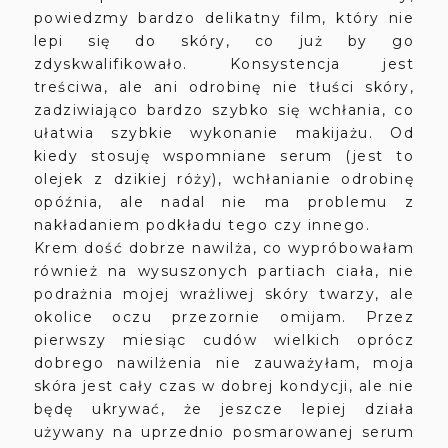
powiedzmy bardzo delikatny film, który nie
lepi się do skóry, co już by go
zdyskwalifikowało. Konsystencja jest
treściwa, ale ani odrobinę nie tłuści skóry,
zadziwiająco bardzo szybko się wchłania, co
ułatwia szybkie wykonanie makijażu. Od
kiedy stosuję wspomniane serum (jest to
olejek z dzikiej róży), wchłanianie odrobinę
opóźnia, ale nadal nie ma problemu z
nakładaniem podkładu tego czy innego.
Krem dość dobrze nawilża, co wypróbowałam
również na wysuszonych partiach ciała, nie
podrażnia mojej wrażliwej skóry twarzy, ale
okolice oczu przezornie omijam. Przez
pierwszy miesiąc cudów wielkich oprócz
dobrego nawilżenia nie zauważyłam, moja
skóra jest cały czas w dobrej kondycji, ale nie
będę ukrywać, że jeszcze lepiej działa
używany na uprzednio posmarowanej serum