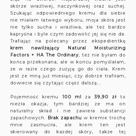
skórze wrażliwej, naczynkowej oraz suchej.
Szukając odpowiedniego kremu dla siebie
nie miałam łatwego wyboru, moja skóra jest
nie tylko sucha i wrażliwa, ale też bardzo
kapryśna i byle czym zadowolić jej się nie da.
Trafiając na polecany przez ekspedientkę
krem nawilżający Natural Moisturizing
Factors + HA The Ordinary
, też nie byłam do
końca przekonana, ale w końcu pomyślałam,
że w razie czego zużyję go do ciała. Krem
jest ze mną już miesiąc, czy dobrze trafiłam,
dowiecie się czytając część dalszą...
Pojemność kremu
100 ml
za
39,90 zł
to
niezła okazja, tym bardziej że ma on
naturalny skład i nie zawiera substancji
zapachowych.
Brak zapachu
w kremie trochę
mnie zasmuciła, ale krem ten jest
skierowany do każdej skóry, także tej