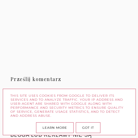
Prześlij komentarz
☆ Jest mi bardzo miło, kiedy odwiedzasz to
THIS SITE USES COOKIES FROM GOOGLE TO DELIVER ITS
miejsce i zostawiasz swój ślad. Jednak
SERVICES AND TO ANALYZE TRAFFIC. YOUR IP ADDRESS AND
USER-AGENT ARE SHARED WITH GOOGLE ALONG WITH
pamiętaj!
PERFORMANCE AND SECURITY METRICS TO ENSURE QUALITY
OF SERVICE, GENERATE USAGE STATISTICS, AND TO DETECT
AND ADDRESS ABUSE.
☆ KOMENTARZE ZAWIERAJĄCE
NIEOPŁACONE LINKI, LINKI DO ADRESÓW
LEARN MORE
GOT IT
BLOGA LUB REKLAMY NIE SĄ