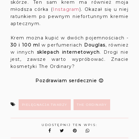
skórze. Ten sam krem ma również moja
młodsza córka (
Instagram
). Okazał się u niej
ratunkiem po pewnym niefortunnym kremie
aptecznym.
Krem można kupić w dwóch pojemnościach -
30 i 100 ml
w perfumeriach
Douglas
, również
w innych
sklepach internetowych
. Drogi nie
jest, zawsze warto wypróbować. Znacie
kosmetyki The Ordinary?
Pozdrawiam serdecznie 🙂
PIELĘGNACJA TWARZY
THE ORDINARY
UDOSTĘPNIJ TEN WPIS: