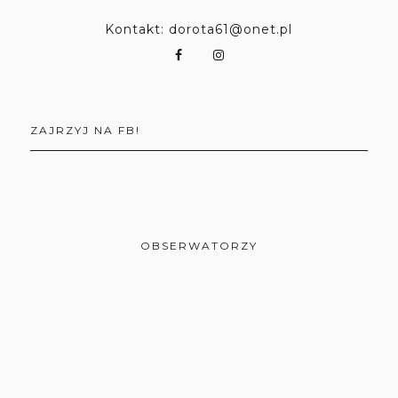
Kontakt: dorota61@onet.pl
ZAJRZYJ NA FB!
OBSERWATORZY