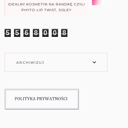
IDEALNY KOSMETYK NA RANDKĘ CZYLI
PHYTO-LIP TWIST, SISLEY
5
5
6
8
0
0
8
ARCHIWIZUJ