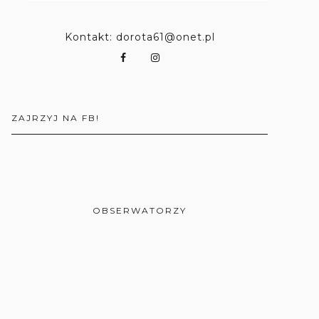
Kontakt: dorota61@onet.pl
ZAJRZYJ NA FB!
OBSERWATORZY