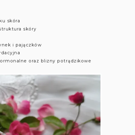
ku skóra
truktura skóry
nek i pajączków
ydacyjna
ormonalne oraz blizny potrądzikowe