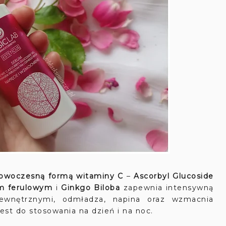
nowoczesną formą witaminy C
–
Ascorbyl Glucoside
m ferulowym
i
Ginkgo Biloba
zapewnia intensywną
ewnętrznymi, odmładza, napina oraz wzmacnia
st do stosowania na dzień i na noc.