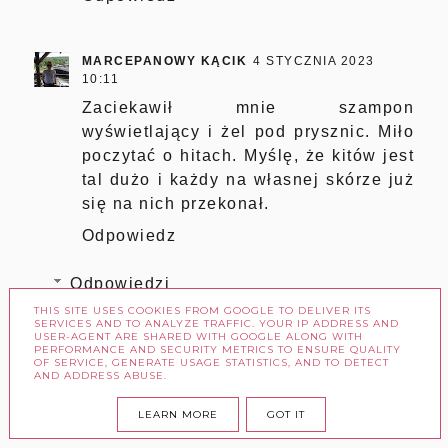
MARCEPANOWY KĄCIK
4 STYCZNIA 2023
10:11
Zaciekawił mnie szampon
wyświetlający i żel pod prysznic. Miło
poczytać o hitach. Myślę, że kitów jest
tal dużo i każdy na własnej skórze już
się na nich przekonał.
Odpowiedz
Odpowiedzi
THIS SITE USES COOKIES FROM GOOGLE TO DELIVER ITS
DOROTA
4 STYCZNIA 2023 11:37
SERVICES AND TO ANALYZE TRAFFIC. YOUR IP ADDRESS AND
USER-AGENT ARE SHARED WITH GOOGLE ALONG WITH
Jak ktoś na taki trafił, to warto się
PERFORMANCE AND SECURITY METRICS TO ENSURE QUALITY
OF SERVICE, GENERATE USAGE STATISTICS, AND TO DETECT
dowiedzieć. Myślę, że to są jednak
AND ADDRESS ABUSE.
źle dopasowane kosmetyki i komuś
LEARN MORE
GOT IT
innemu mogą służyć ;)