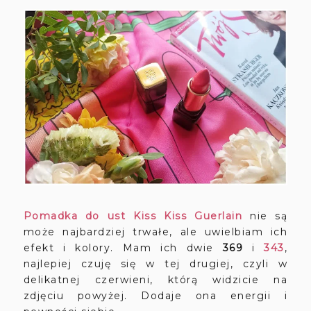
Pomadka do ust Kiss Kiss Guerlain
nie są
może najbardziej trwałe, ale uwielbiam ich
efekt i kolory. Mam ich dwie
369
i
343
,
najlepiej czuję się w tej drugiej, czyli w
delikatnej czerwieni, którą widzicie na
zdjęciu powyżej. Dodaje ona energii i