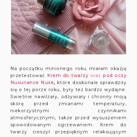
Na początku minionego roku miałam okazję
przetestować
Krem do twarzy
oraz
pod oczy
Nuxuriance Nuxe
,
które doskonale sprawdziły
się o tej porze roku, były też bardzo wydajne.
Świetnie nawilżały, odżywiały i chroniły moją
skórę przed zmianami temperatury,
niekorzystnymi czynnikami
atmosferycznymi, także przed wysuszeniem
spowodowanym ogrzewaniem. Krem do
twarzy cieszył przepięknym relaksującym