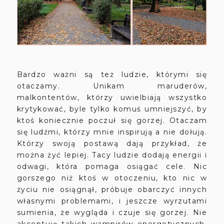
Bardzo ważni są też ludzie, którymi się
otaczamy. Unikam maruderów,
malkontentów, którzy uwielbiają wszystko
krytykować, byle tylko komuś umniejszyć, by
ktoś koniecznie poczuł się gorzej. Otaczam
się ludźmi, którzy mnie inspirują a nie dołują.
Którzy swoją postawą dają przykład, że
można żyć lepiej. Tacy ludzie dodają energii i
odwagi, która pomaga osiągać cele. Nic
gorszego niż ktoś w otoczeniu, kto nic w
życiu nie osiągnął, próbuje obarczyć innych
własnymi problemami, i jeszcze wyrzutami
sumienia, że wygląda i czuje się gorzej. Nie
akceptuję takich wampirów energetycznych,