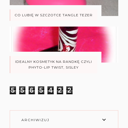
CO LUBIĘ W SZCZOTCE TANGLE TEZER
IDEALNY KOSMETYK NA RANDKĘ CZYLI
PHYTO-LIP TWIST, SISLEY
5
5
6
5
4
2
2
ARCHIWIZUJ