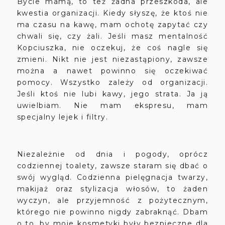
Bycie mamą, to też żadna przeszkoda, ale
kwestia organizacji. Kiedy słyszę, że ktoś nie
ma czasu na kawę, mam ochotę zapytać czy
chwali się, czy żali. Jeśli masz mentalność
Kopciuszka, nie oczekuj, że coś nagle się
zmieni. Nikt nie jest niezastąpiony, zawsze
można a nawet powinno się oczekiwać
pomocy. Wszystko zależy od organizacji.
Jeśli ktoś nie lubi kawy, jego strata. Ja ją
uwielbiam. Nie mam ekspresu, mam
specjalny lejek i filtry.
Niezależnie od dnia i pogody, oprócz
codziennej toalety, zawsze staram się dbać o
swój wygląd. Codzienna pielęgnacja twarzy,
makijaż oraz stylizacja włosów, to żaden
wyczyn, ale przyjemność z pożytecznym,
którego nie powinno nigdy zabraknąć. Dbam
o to, by moje kosmetyki były bezpieczne dla