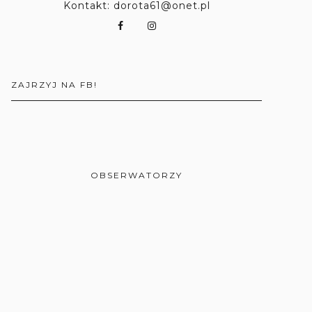
Kontakt: dorota61@onet.pl
ZAJRZYJ NA FB!
OBSERWATORZY