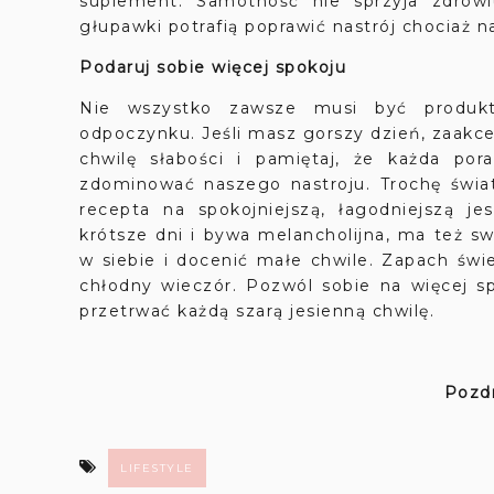
suplement. Samotność nie sprzyja zdrow
głupawki potrafią poprawić nastrój chociaż na
Podaruj sobie więcej spokoju
Nie wszystko zawsze musi być produktyw
odpoczynku. Jeśli masz gorszy dzień, zaakcep
chwilę słabości i pamiętaj, że każda po
zdominować naszego nastroju. Trochę światł
recepta na spokojniejszą, łagodniejszą j
krótsze dni i bywa melancholijna, ma też swó
w siebie i docenić małe chwile. Zapach świe
chłodny wieczór. Pozwól sobie na więcej sp
przetrwać każdą szarą jesienną chwilę.
Pozdr
LIFESTYLE