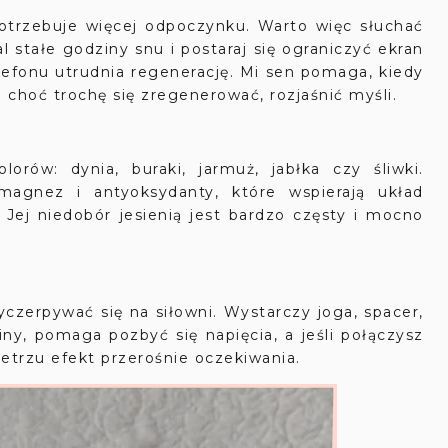
potrzebuje więcej odpoczynku. Warto więc słuchać
l stałe godziny snu i postaraj się ograniczyć ekran
elefonu utrudnia regenerację. Mi sen pomaga, kiedy
i choć trochę się zregenerować, rozjaśnić myśli.
lorów: dynia, buraki, jarmuż, jabłka czy śliwki.
agnez i antyoksydanty, które wspierają układ
Jej niedobór jesienią jest bardzo częsty i mocno
czerpywać się na siłowni. Wystarczy joga, spacer,
y, pomaga pozbyć się napięcia, a jeśli połączysz
trzu efekt przerośnie oczekiwania.