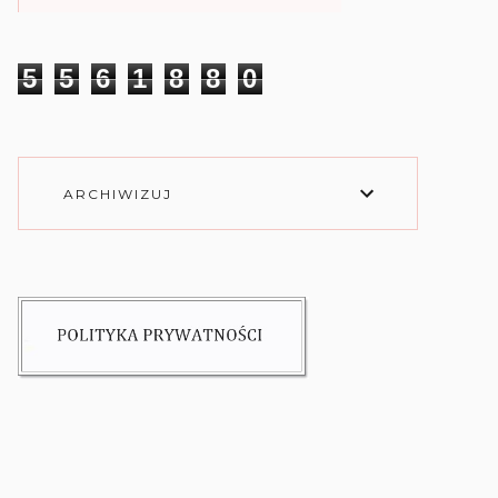
5
5
6
1
8
8
0
ARCHIWIZUJ