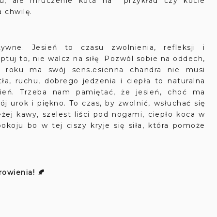
iu, ale mruczenie kota na przykład czy kocie
 chwilę.
ne. Jesień to czasu zwolnienia, refleksji i
tuj to, nie walcz na siłę. Pozwól sobie na oddech,
ra roku ma swój sens.esienna chandra nie musi
a, ruchu, dobrego jedzenia i ciepła to naturalna
esień. Trzeba nam pamiętać, że jesień, choć ma
j urok i piękno. To czas, by zwolnić, wsłuchać się
żej kawy, szelest liści pod nogami, ciepło koca w
okoju bo w tej ciszy kryje się siła, która pomoże
owienia! 🍂