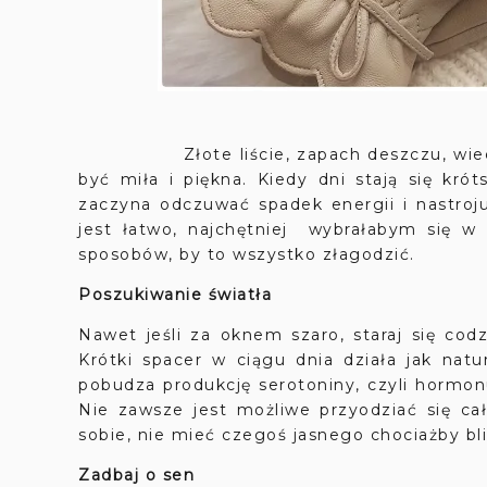
Złote liście, zapach deszczu, wieczory 
być miła i piękna. Kiedy dni stają się krót
zaczyna odczuwać spadek energii i nastroj
jest łatwo, najchętniej wybrałabym się w p
sposobów, by to wszystko złagodzić.
Poszukiwanie światła
Nawet jeśli za oknem szaro, staraj się cod
Krótki spacer w ciągu dnia działa jak natu
pobudza produkcję serotoniny, czyli hormonu
Nie zawsze jest możliwe przyodziać się ca
sobie, nie mieć czegoś jasnego chociażby bl
Zadbaj o sen