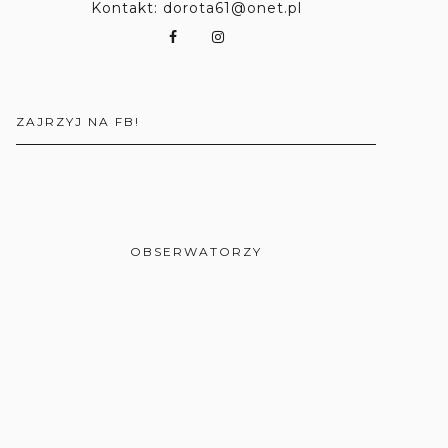
Kontakt: dorota61@onet.pl
ZAJRZYJ NA FB!
OBSERWATORZY