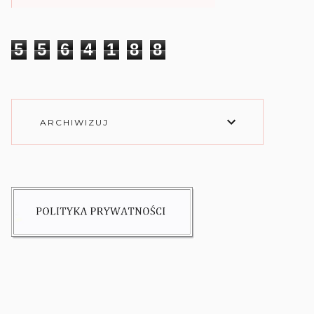
5
5
6
4
1
8
8
ARCHIWIZUJ