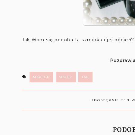
Jak Wam się podoba ta szminka i jej odcień?
Pozdrawia
MAKEUP
SISLEY
TAG
UDOSTĘPNIJ TEN 
PODOB