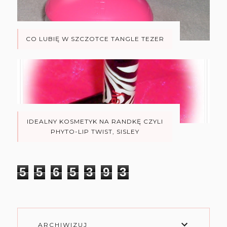
CO LUBIĘ W SZCZOTCE TANGLE TEZER
IDEALNY KOSMETYK NA RANDKĘ CZYLI
PHYTO-LIP TWIST, SISLEY
5
5
6
5
3
9
3
ARCHIWIZUJ