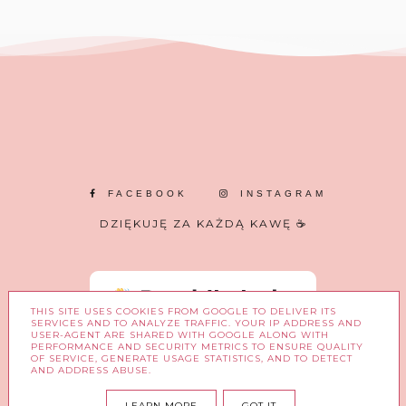
FACEBOOK
INSTAGRAM
DZIĘKUJĘ ZA KAŻDĄ KAWĘ ☕
THIS SITE USES COOKIES FROM GOOGLE TO DELIVER ITS
SERVICES AND TO ANALYZE TRAFFIC. YOUR IP ADDRESS AND
USER-AGENT ARE SHARED WITH GOOGLE ALONG WITH
PERFORMANCE AND SECURITY METRICS TO ENSURE QUALITY
OF SERVICE, GENERATE USAGE STATISTICS, AND TO DETECT
AND ADDRESS ABUSE.
COPYRIGHT ©
W BLASKU MARZEŃ.
LEARN MORE
GOT IT