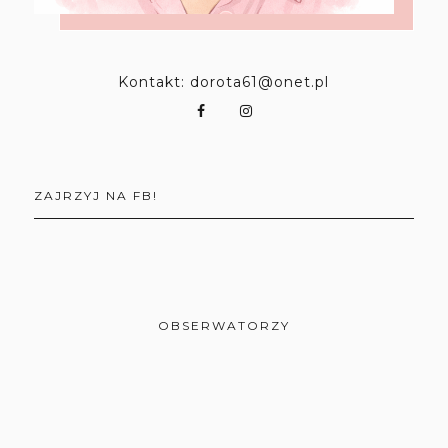
Kontakt: dorota61@onet.pl
ZAJRZYJ NA FB!
OBSERWATORZY