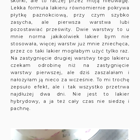
skórki, ale to raczej przez moją nieuwagę.
Lekka formuła lakieru równomiernie pokrywa
płytkę paznokciową, przy czym szybko
zasycha, ale pierwsza warstwa lubi
pozostawiać prześwity. Dwie warstwy to u
mnie norma jakikolwiek lakier bym nie
stosowała, więcej warstw już mnie zniechęca,
przez co taki lakier mogłabym użyć tylko raz.
Na zastygnięcie drugiej warstwy tego lakieru
czekam odrobinę niż na zastygnięcie
warstwy pierwszej, ale dziś zaszalałam i
nałożyłam ją nieco za wcześnie. To mi trochę
zepsuło efekt, ale i tak wszystko przetrwa
najdłużej dwa dni. Nie jest to lakier
hybrydowy, a ja też cały czas nie siedzę i
pachnę.