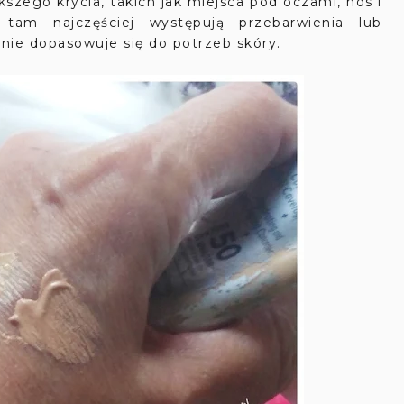
szego krycia, takich jak miejsca pod oczami, nos i
tam najczęściej występują przebarwienia lub
lnie dopasowuje się do potrzeb skóry.