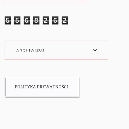
5
5
6
8
2
6
2
ARCHIWIZUJ