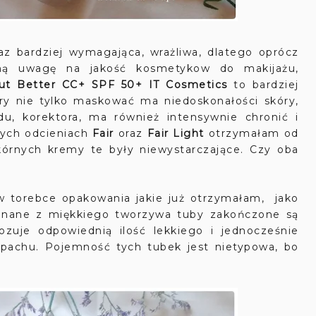
rdziej wymagająca, wrażliwa, dlatego oprócz
lną uwagę na jakość kosmetykow do makijażu,
But Better CC+ SPF 50+ IT Cosmetics
to bardziej
y nie tylko maskować ma niedoskonałości skóry,
du, korektora, ma również intensywnie chronić i
nych odcieniach
Fair
oraz
Fair
Light
otrzymałam od
kórnych kremy te były niewystarczające. Czy oba
 torebce opakowania jakie już otrzymałam, jako
konane z miękkiego tworzywa tuby zakończone są
zuje odpowiednią ilość lekkiego i jednocześnie
pachu. Pojemność tych tubek jest nietypowa, bo