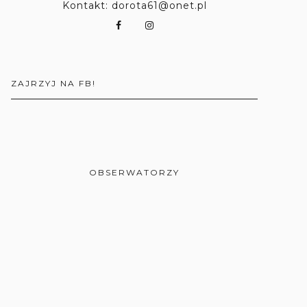
Kontakt: dorota61@onet.pl
ZAJRZYJ NA FB!
OBSERWATORZY