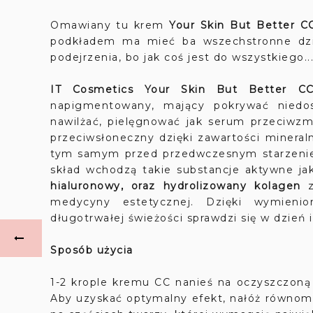
Omawiany tu krem
Your Skin But Better 
podkładem ma mieć ba wszechstronne dzi
podejrzenia, bo jak coś jest do wszystkiego.
IT Cosmetics Your Skin But Better C
napigmentowany, mający pokrywać niedosk
nawilżać, pielęgnować jak serum przeciwzm
przeciwsłoneczny dzięki zawartości mineral
tym samym przed przedwczesnym starzeniem
skład wchodzą takie substancje aktywne ja
hialuronowy, oraz hydrolizowany kolagen
medycyny estetycznej. Dzięki wymien
długotrwałej świeżości sprawdzi się w dzień
Sposób użycia
1-2 krople kremu CC nanieś na oczyszczoną
Aby uzyskać optymalny efekt, nałóż równomie