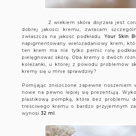
Z wiekiem skóra dojrzała jest coraz ba
dobrej jakości kremu, zwracam szczegó
zwłaszcza na jakość podkładu.
Your Skin 
napigmentowany wielozadaniowy krem, któr
ten krem ma nie tylko pełnić rolę podkła
pielęgnować skórę. Oba kremy o dwóch róż
koleżanki, u której z powodu problemów s
kremy się u mnie sprawdziły?
Pomijając zniszczone zapewne noszeniem w
nowe na pewno lepiej się prezentują. Wy
plastikową pompką, która bez problemu do
treściwego kremu o bardzo przyjemnym za
wynosi
32 ml
.