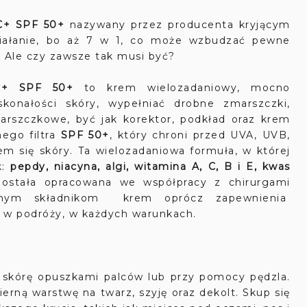
CC+ SPF 50+
nazywany przez producenta kryjącym
ałanie, bo aż 7 w 1, co może wzbudzać pewne
.. Ale czy zawsze tak musi być?
C+ SPF 50+
to krem wielozadaniowy, mocno
onałości skóry, wypełniać drobne zmarszczki,
arszczkowe, być jak korektor, podkład oraz krem
nego filtra
SPF 50+
, który chroni przed UVA, UVB,
 się skóry. Ta wielozadaniowa formuła, w której
k:
pepdy, niacyna, algi, witamina A, C, B i E, kwas
została opracowana we współpracy z chirurgami
ionym składnikom krem oprócz zapewnienia
 i w podróży, w każdych warunkach.
 skórę opuszkami palców lub przy pomocy pędzla.
rną warstwę na twarz, szyję oraz dekolt. Skup się