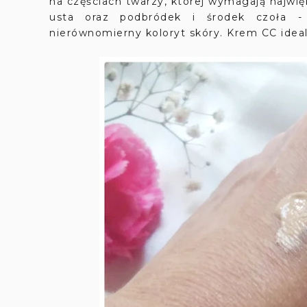
na częściach twarzy, której wymagają najwięk
usta oraz podbródek i środek czoła - 
nierównomierny koloryt skóry. Krem CC idea