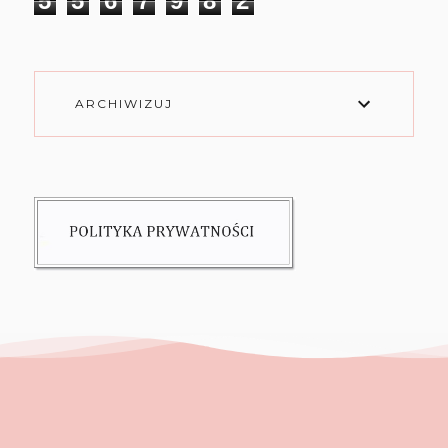
5
5
6
7
9
8
2
ARCHIWIZUJ