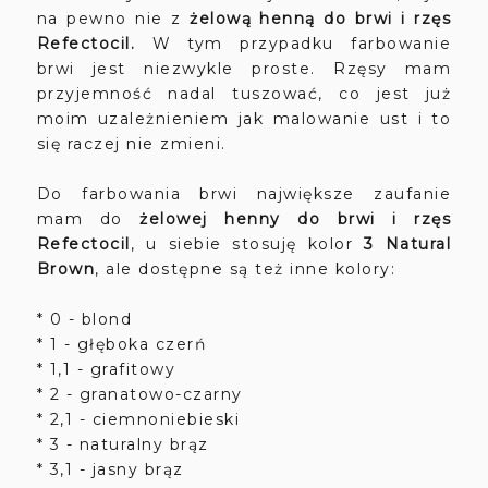
na pewno nie z
żelową henną do brwi i rzęs
Refectocil.
W tym przypadku farbowanie
brwi jest niezwykle proste. Rzęsy mam
przyjemność nadal tuszować, co jest już
moim uzależnieniem jak malowanie ust i to
się raczej nie zmieni.
Do farbowania brwi największe zaufanie
mam do
żelowej henny do brwi i rzęs
Refectocil
, u siebie stosuję kolor
3 Natural
Brown
, ale dostępne są też inne kolory:
* 0 - blond
* 1 - głęboka czerń
* 1,1 - grafitowy
* 2 - granatowo-czarny
* 2,1 - ciemnoniebieski
* 3 - naturalny brąz
* 3,1 - jasny brąz