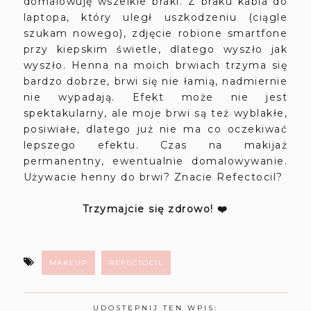
domalowuję wszelkie braki. Z braku kabla do
laptopa, który uległ uszkodzeniu (ciągle
szukam nowego), zdjęcie robione smartfone
przy kiepskim świetle, dlatego wyszło jak
wyszło. Henna na moich brwiach trzyma się
bardzo dobrze, brwi się nie łamią, nadmiernie
nie wypadają. Efekt może nie jest
spektakularny, ale moje brwi są też wyblakłe,
posiwiałe, dlatego już nie ma co oczekiwać
lepszego efektu. Czas na makijaż
permanentny, ewentualnie domalowywanie.
Używacie henny do brwi? Znacie Refectocil?
Trzymajcie się zdrowo! ❤️
MAKEUP
REFECTOCIL
UDOSTĘPNIJ TEN WPIS: