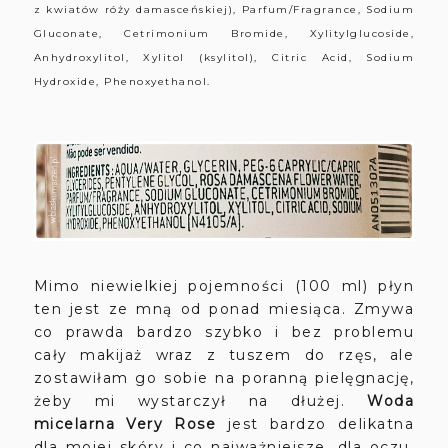
z kwiatów róży damasceńskiej), Parfum/Fragrance, Sodium
Gluconate, Cetrimonium Bromide, Xylitylglucoside,
Anhydroxylitol, Xylitol (ksylitol), Citric Acid, Sodium
Hydroxide, Phenoxyethanol.
Mimo niewielkiej pojemności (100 ml) płyn
ten jest ze mną od ponad miesiąca. Zmywa
co prawda bardzo szybko i bez problemu
cały makijaż wraz z tuszem do rzęs, ale
zostawiłam go sobie na poranną pielęgnację,
żeby mi wystarczył na dłużej.
Woda
micelarna Very Rose
jest bardzo delikatna
dla mojej skóry i co najważniejsze, dla oczu.