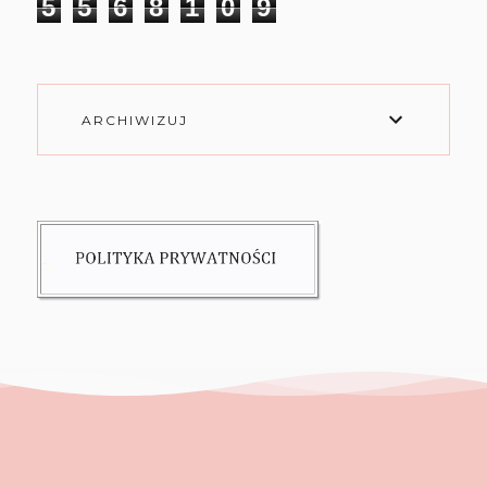
5
5
6
8
1
0
9
ARCHIWIZUJ