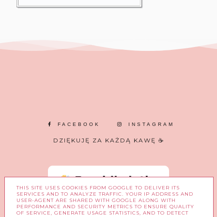
FACEBOOK
INSTAGRAM
DZIĘKUJĘ ZA KAŻDĄ KAWĘ ☕
THIS SITE USES COOKIES FROM GOOGLE TO DELIVER ITS
SERVICES AND TO ANALYZE TRAFFIC. YOUR IP ADDRESS AND
USER-AGENT ARE SHARED WITH GOOGLE ALONG WITH
PERFORMANCE AND SECURITY METRICS TO ENSURE QUALITY
OF SERVICE, GENERATE USAGE STATISTICS, AND TO DETECT