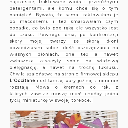
najczesciej traktowane wod
ą
i przeróżnymi
detergentami, ale komu chce się o tym
pamiętać. Bywało,
ż
e sama traktowałam je
po macoszemu i tez smarowałam czym
popadło, co było pod ręką ale wszystko jest
do czasu. Pewnego dnia, po konfrontacji
skory mojej twarzy ze skor
ą
dłoni
powiedziałam sobie: dość oszczędzania na
własnych dłoniach, one te
ż
a nawet
zwłaszcza zasłużyły sobie na właściwą
pielęgnację, a nawet na trochę luksusu.
Chwila szaleństwa na stronie firmowej sklepu
L'Occitane
i od tamtej pory już się z nimi nie
rozstaję. Mowa o kremach do rak
,
z
których zawsze muszę mieć choćby jedna
tyci
ą
miniaturkę w swojej torebce
.