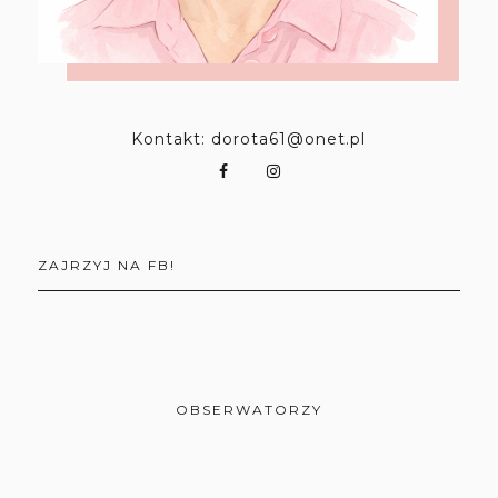
Kontakt: dorota61@onet.pl
ZAJRZYJ NA FB!
OBSERWATORZY