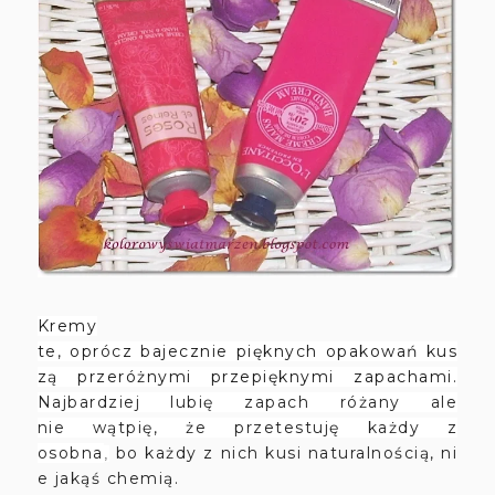
Kre
my
te
,
opr
ó
c
z bajecznie piękny
c
h opakowań kus
z
ą
przeróżnymi przepięknymi zapachami
.
Najbardziej lubię zapach różany ale
nie wątpię
,
ż
e przetestuj
ę
każdy z
osobna
bo każdy z nich kusi naturalnością
,
ni
,
e jakąś
chemi
ą
.