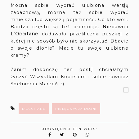
Można sobie wybrać ulubiona wersję
zapachową, można też sobie wybrać
mniejszą lub większą pojemność. Co kto woli.
Bardzo często są też promocje. Niedawno
L'Occitane
dodawało prześliczną puszkę
z
,
której nie sposób było nie skorzystać. Dbacie
o swoje dłonie? Ma
ie tu swoje ulubione
c
kremy?
Zanim dokończę ten post
chciałabym
,
życzyć Wszystkim Kobietom i sobie również
Spełnienia Marze
:)
ń
L'OCCITANE
PIELĘGNACJA DŁONI
UDOSTĘPNIJ TEN WPIS: