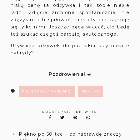
niską cenę ta odżywka i tak sobie nieźle
radzi. Zdjęcie zrobione spontanicznie, nie
zdążyłam ich spiłować, niestety nie zajmuję
się tylko nimi. Jeszcze będę wracać, ale będę
też szukać czegoś bardziej skutecznego.
Używacie odżywek do paznokci, czy nosicie
hybrydy?
Pozdrowienia! ☀️
PIELĘGNACJA PAZNOKCI
SEMILAC
UDOSTĘPNIJ TEN WPIS:
Piękno po 50-tce – co naprawdę znaczy
być zadbaną?