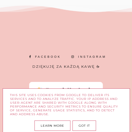
FACEBOOK
INSTAGRAM
DZIĘKUJĘ ZA KAŻDĄ KAWĘ ☕
THIS SITE USES COOKIES FROM GOOGLE TO DELIVER ITS
SERVICES AND TO ANALYZE TRAFFIC. YOUR IP ADDRESS AND
USER-AGENT ARE SHARED WITH GOOGLE ALONG WITH
PERFORMANCE AND SECURITY METRICS TO ENSURE QUALITY
OF SERVICE, GENERATE USAGE STATISTICS, AND TO DETECT
AND ADDRESS ABUSE.
COPYRIGHT ©
W BLASKU MARZEŃ.
LEARN MORE
GOT IT
BLOG DESIGN:
KAROGRAFIA.PL