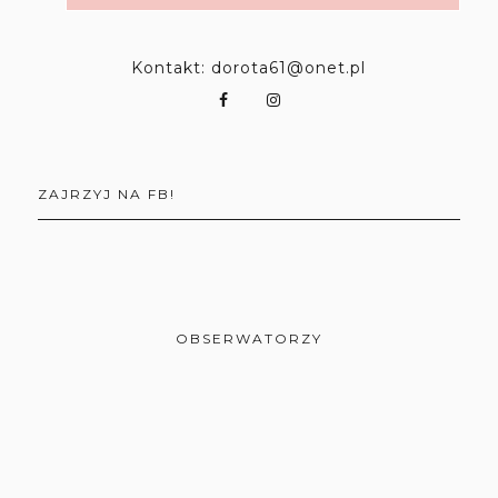
Kontakt: dorota61@onet.pl
ZAJRZYJ NA FB!
OBSERWATORZY