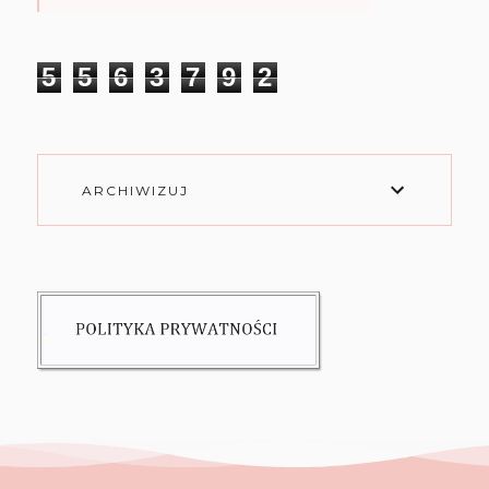
5
5
6
3
7
9
2
ARCHIWIZUJ