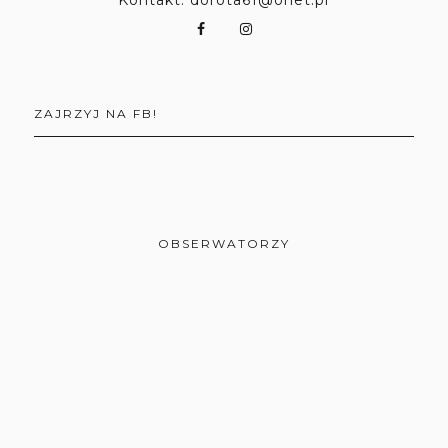
Kontakt: dorota61@onet.pl
ZAJRZYJ NA FB!
OBSERWATORZY